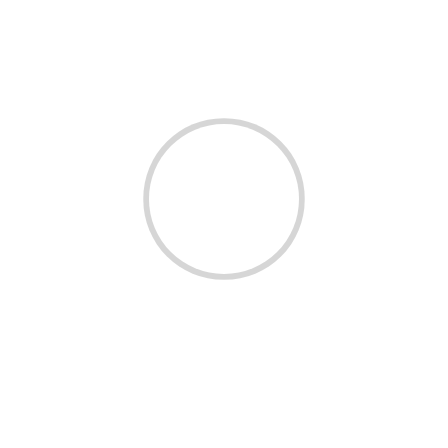
Ana Yael Gallery:
anayaelgallery.com
Galeria Argos:
galeriaartara.com
TALLERS:
Biribotis
Email:
biribotis@gmail.com
Web:
biribotis.com
Facebook
Instagram
Preguntes freqüents
Com puc adquirir una obra d’art d’Enric Servera?